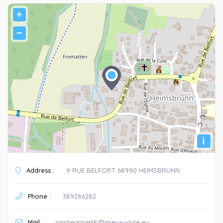
+
−
i
Address :
9 RUE BELFORT 68990 HEIMSBRUNN
Phone :
389286282
Mail :
sainteanne68@mieux-vivre.eu