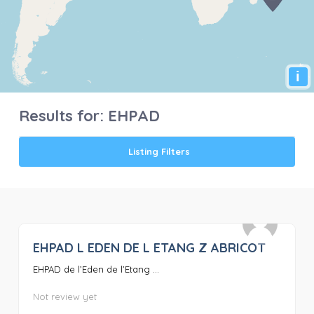
i
Results for:
EHPAD
Listing Filters
EHPAD L EDEN DE L ETANG Z ABRICOT
0
EHPAD de l’Eden de l’Etang ...
Not review yet