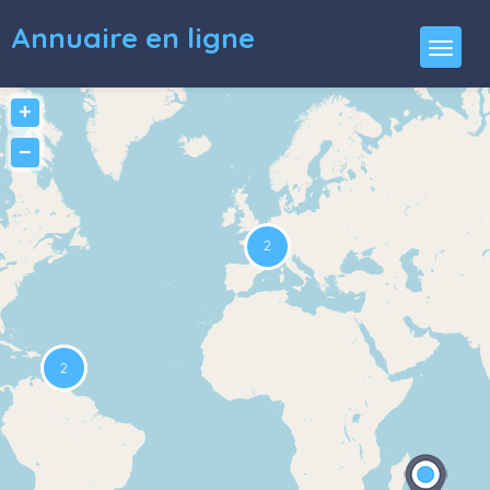
Annuaire en ligne
+
−