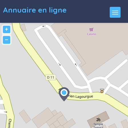
Annuaire en ligne
+
−