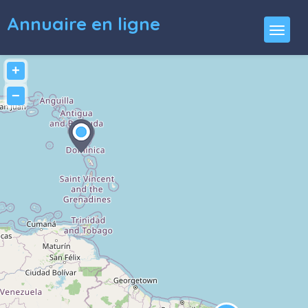
Annuaire en ligne
+
−