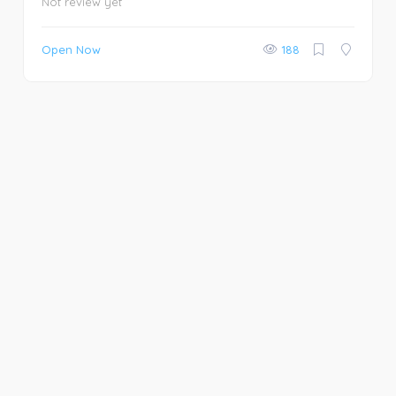
Not review yet
Open Now
188