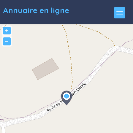
Annuaire en ligne
+
−