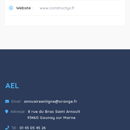
Website :
www.constructys.fr
AEL
Email :
annuaireenligne@orange.fr
Adresse :
8 rue du Bras Saint Arnoult
93460 Gounay sur Marne
Tél :
01 43 05 45 26