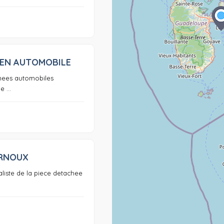
HEN AUTOMOBILE
0
hees automobiles
 ...
RNOUX
0
aliste de la piece detachee