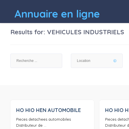
Annuaire en ligne
Results for:
VEHICULES INDUSTRIELS
HO HIO HEN AUTOMOBILE
HO HIO 
0
Pieces detachees automobiles
Pieces detac
Distributeur de ...
Distributeur de