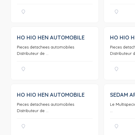
HO HIO HEN AUTOMOBILE
HO HIO 
0
Pieces detachees automobiles
Pieces detac
Distributeur de ...
Distributeur de
HO HIO HEN AUTOMOBILE
SEDAM A
0
Pieces detachees automobiles
Le Multispeci
Distributeur de ...
...