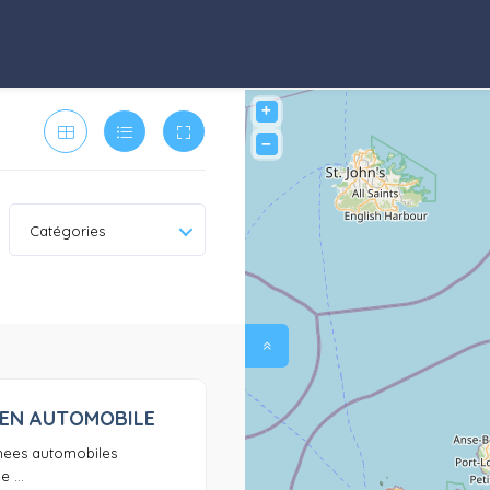
+
−
Catégories
HEN AUTOMOBILE
0
hees automobiles
 ...