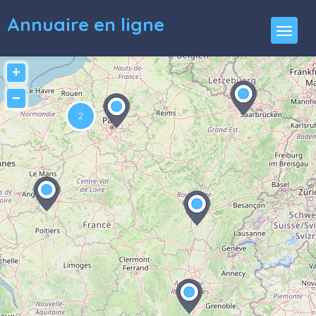
Annuaire en ligne
+
−