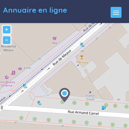
Annuaire en ligne
+
−