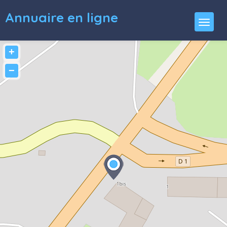
Annuaire en ligne
+
−