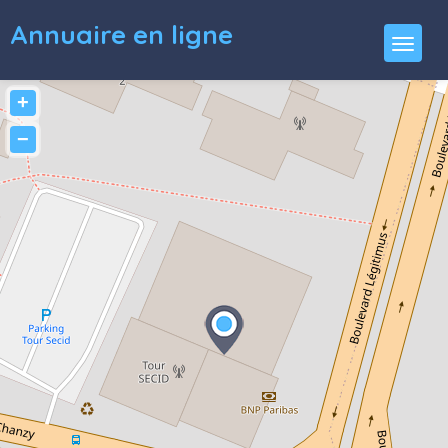
Annuaire en ligne
+
−