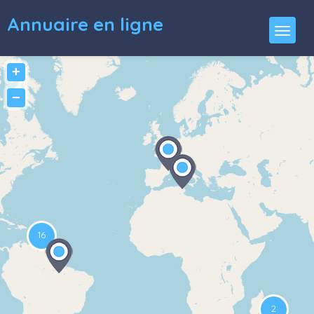
Annuaire en ligne
+
−