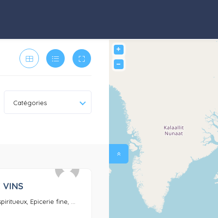
+
−
Catégories
 VINS
0
piritueux, Epicerie fine, ...