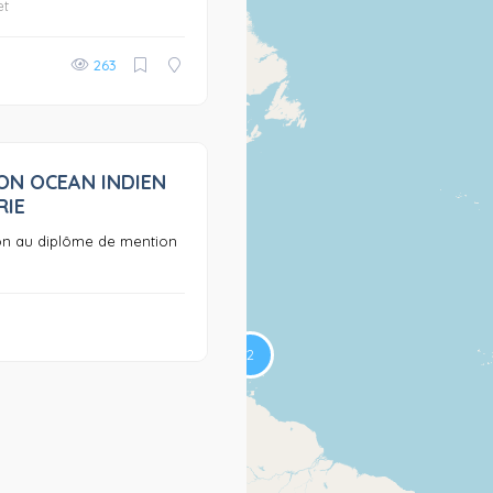
et
263
ON OCEAN INDIEN
0
RIE
on au diplôme de mention