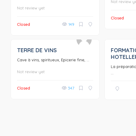
Not review y
Not review yet
Closed
Closed
149
TERRE DE VINS
FORMATI
0
HOTELLE
Cave à vins, spiritueux, Epicerie fine, ...
La préparati
Not review yet
...
Closed
347