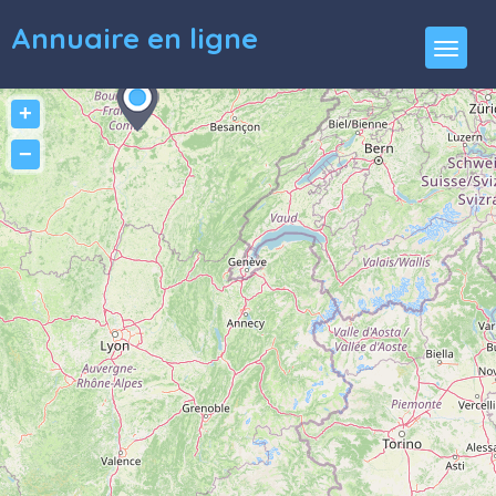
Annuaire en ligne
+
−