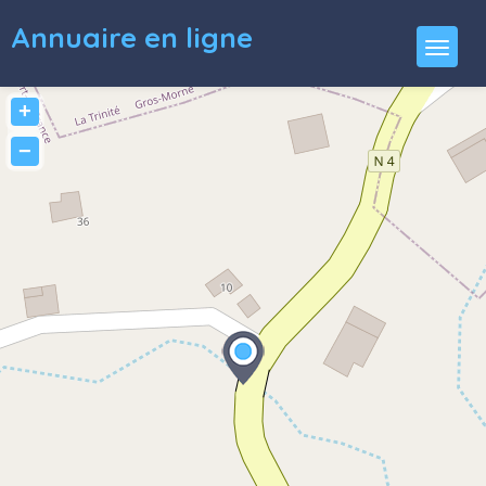
Annuaire en ligne
+
−