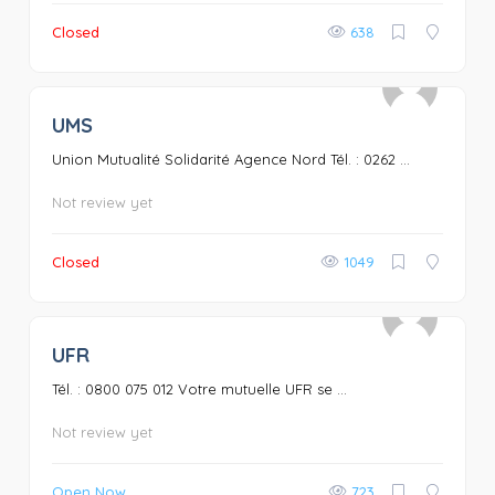
Closed
638
UMS
0
Union Mutualité Solidarité Agence Nord Tél. : 0262 ...
Not review yet
Closed
1049
UFR
0
Tél. : 0800 075 012 Votre mutuelle UFR se ...
Not review yet
Open Now
723