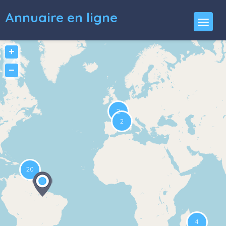
Annuaire en ligne
+
−