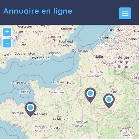
Annuaire en ligne
+
−