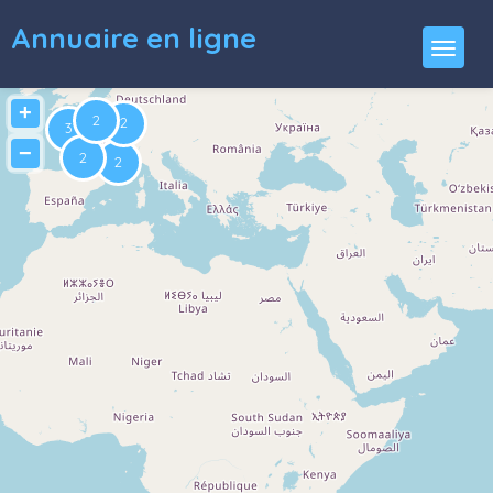
Annuaire en ligne
+
−