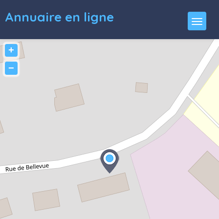
Annuaire en ligne
+
−