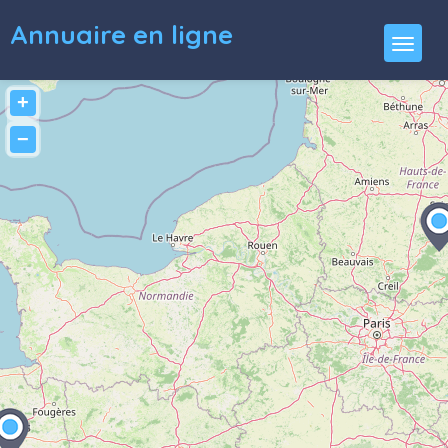
Annuaire en ligne
+
−