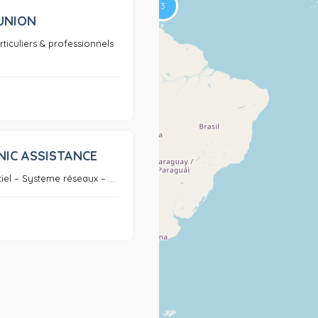
UNION
0
ticuliers & professionnels
NIC ASSISTANCE
0
ciel – Systeme réseaux – ...