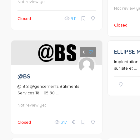
Not review yet
Not review y
Closed
911
Closed
ELLIPSE
0
Implantation 
sur site et ...
@BS
@.B.S @gencements Bâtiments
Services Tél : 05 90 ...
Not review yet
€
Closed
317