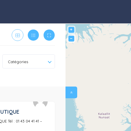
+
−
Catégories
AUTIQUE
0
E Tél : 01 43 04 41 41 –