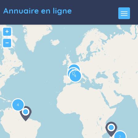
Annuaire en ligne
+
−