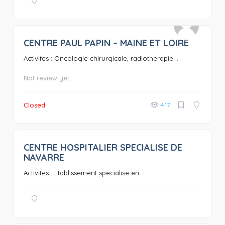
CENTRE PAUL PAPIN – MAINE ET LOIRE
0
Activites : Oncologie chirurgicale, radiotherapie ...
Not review yet
Closed
417
CENTRE HOSPITALIER SPECIALISE DE
0
NAVARRE
Activites : Etablissement specialise en ...