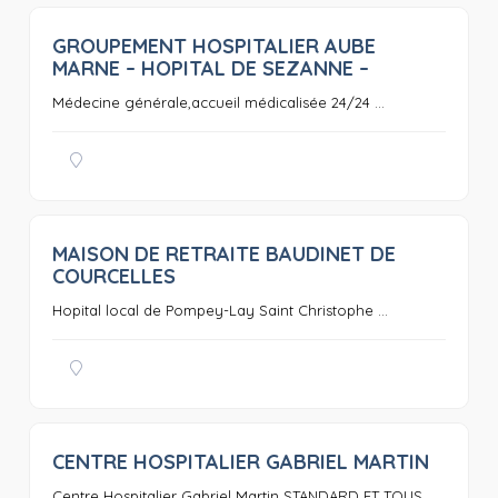
GROUPEMENT HOSPITALIER AUBE
0
MARNE – HOPITAL DE SEZANNE –
Médecine générale,accueil médicalisée 24/24 ...
MAISON DE RETRAITE BAUDINET DE
0
COURCELLES
Hopital local de Pompey-Lay Saint Christophe ...
CENTRE HOSPITALIER GABRIEL MARTIN
0
Centre Hospitalier Gabriel Martin STANDARD ET TOUS ...