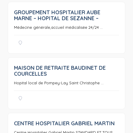
GROUPEMENT HOSPITALIER AUBE
0
MARNE – HOPITAL DE SEZANNE –
Médecine générale,accueil médicalisée 24/24 ...
MAISON DE RETRAITE BAUDINET DE
0
COURCELLES
Hopital local de Pompey-Lay Saint Christophe ...
CENTRE HOSPITALIER GABRIEL MARTIN
0
Centre Hospitalier Gabriel Martin STANDARD ET TOUS ...