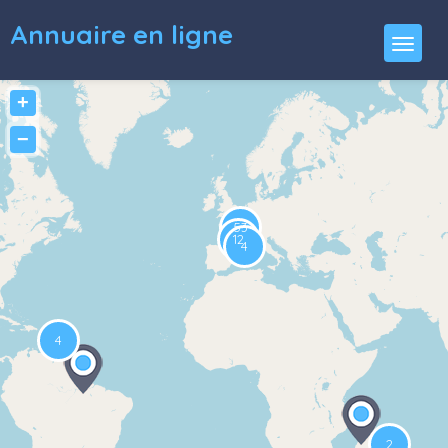
Annuaire en ligne
+
−