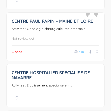
CENTRE PAUL PAPIN – MAINE ET LOIRE
0
Activites : Oncologie chirurgicale, radiotherapie ...
Not review yet
Closed
418
CENTRE HOSPITALIER SPECIALISE DE
0
NAVARRE
Activites : Etablissement specialise en ...