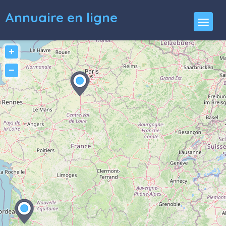
Annuaire en ligne
+
−