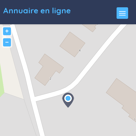
Annuaire en ligne
+
−