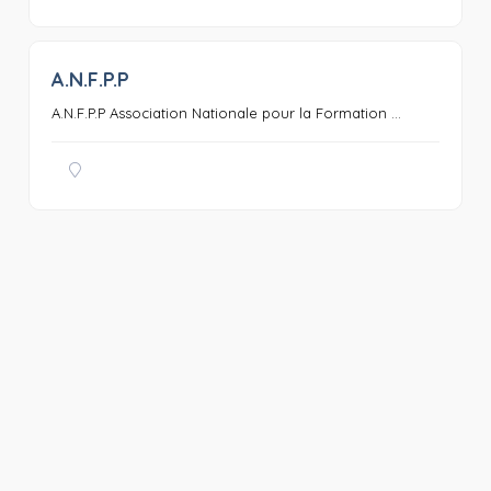
A.N.F.P.P
0
A.N.F.P.P Association Nationale pour la Formation ...