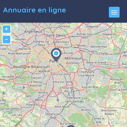
Annuaire en ligne
+
−