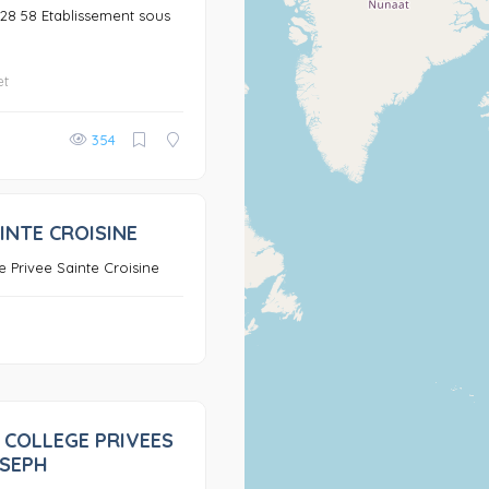
8 28 58 Etablissement sous
et
354
INTE CROISINE
0
e Privee Sainte Croisine
 COLLEGE PRIVEES
0
OSEPH