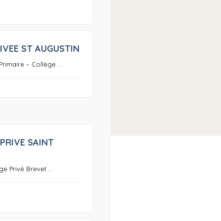
IVEE ST AUGUSTIN
0
Primaire – Collège ...
PRIVE SAINT
0
ge Privé Brevet ...