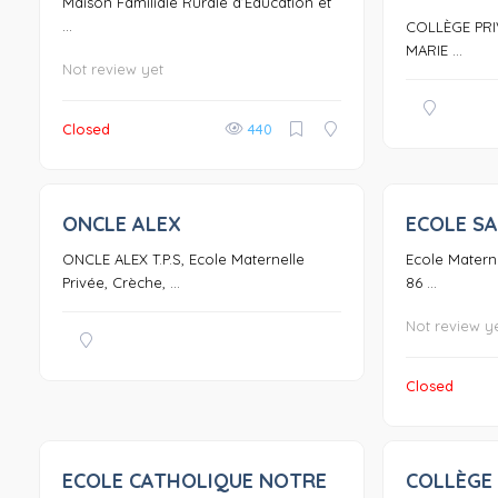
Maison Familiale Rurale d’Education et
...
COLLÈGE PRI
MARIE ...
Not review yet
Closed
440
ONCLE ALEX
ECOLE SA
0
ONCLE ALEX T.P.S, Ecole Maternelle
Ecole Materne
Privée, Crèche, ...
86 ...
Not review y
Closed
ECOLE CATHOLIQUE NOTRE
COLLÈGE 
0