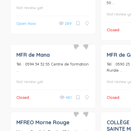
50 ...
Not review yet
Not review y
Open Now
289
Closed
MFR de Mana
MFR de G
0
Tél. : 0594 34 32 55 Centre de formation
Tél. : 0590 2
...
Rurale ...
Not review yet
Not review y
Closed
481
Closed
MFREO Morne Rouge
COLLÈGE
0
SAINTE M