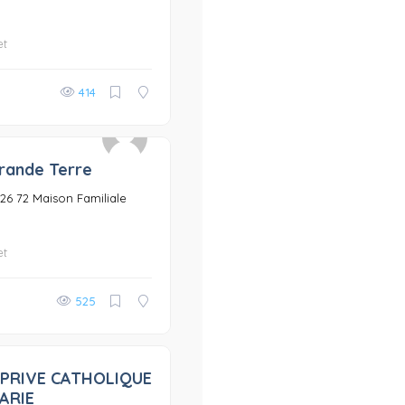
et
414
rande Terre
0
3 26 72 Maison Familiale
et
525
 PRIVE CATHOLIQUE
0
ARIE