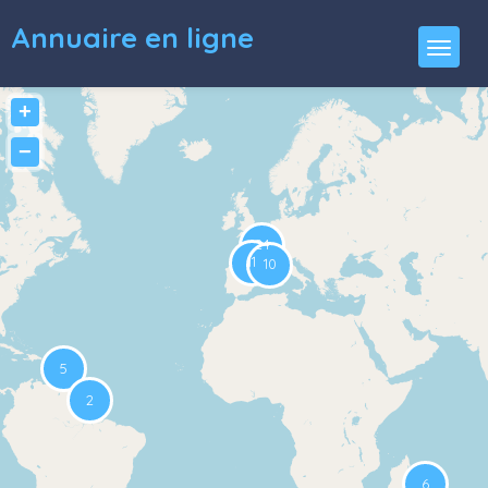
Annuaire en ligne
+
−