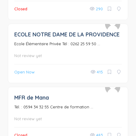
Closed
290
ECOLE NOTRE DAME DE LA PROVIDENCE
0
Ecole Élémentaire Privée Tél : 0262 25 59 50 ...
Not review yet
Open Now
415
MFR de Mana
0
Tél. : 0594 34 32 55 Centre de formation ...
Not review yet
Closed
483