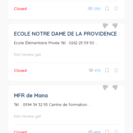
Closed
290
ECOLE NOTRE DAME DE LA PROVIDENCE
0
Ecole Élémentaire Privée Tél : 0262 25 59 50 ...
Not review yet
Closed
415
MFR de Mana
0
Tél. : 0594 34 32 55 Centre de formation ...
Not review yet
Closed
484