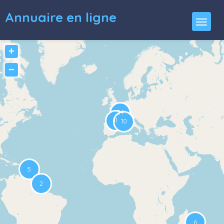
Annuaire en ligne
+
−