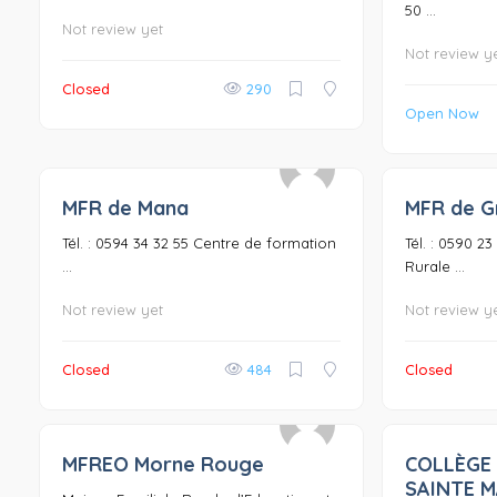
50 ...
Not review yet
Not review y
Closed
290
Open Now
MFR de Mana
MFR de G
0
Tél. : 0594 34 32 55 Centre de formation
Tél. : 0590 2
...
Rurale ...
Not review yet
Not review y
Closed
484
Closed
MFREO Morne Rouge
COLLÈGE
0
SAINTE M