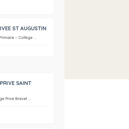
IVEE ST AUGUSTIN
0
Primaire – Collège ...
PRIVE SAINT
0
ge Privé Brevet ...