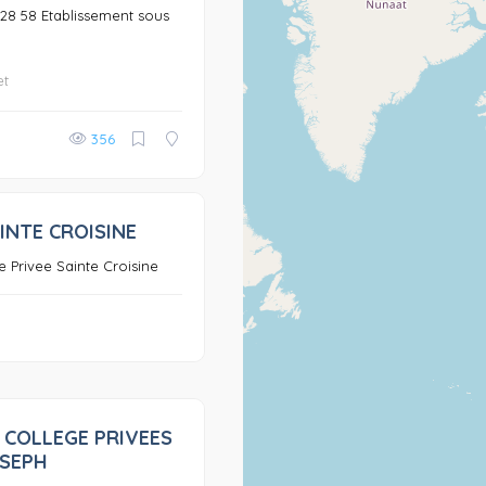
8 28 58 Etablissement sous
et
356
INTE CROISINE
0
e Privee Sainte Croisine
 COLLEGE PRIVEES
0
OSEPH