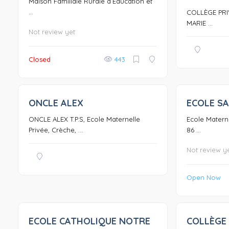
Maison Familiale Rurale d’Education et
...
COLLÈGE PRI
MARIE ...
Not review yet
Closed
443
ONCLE ALEX
ECOLE SA
0
ONCLE ALEX T.P.S, Ecole Maternelle
Ecole Materne
Privée, Crèche, ...
86 ...
Not review y
Open Now
ECOLE CATHOLIQUE NOTRE
COLLÈGE 
0