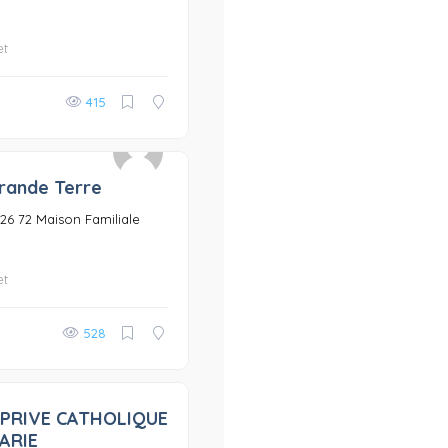
et
415
rande Terre
0
3 26 72 Maison Familiale
et
528
 PRIVE CATHOLIQUE
0
ARIE