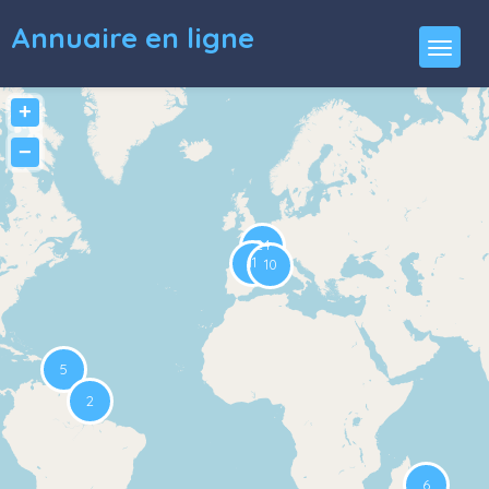
Annuaire en ligne
+
−