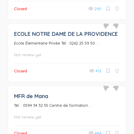
Closed
290
ECOLE NOTRE DAME DE LA PROVIDENCE
0
Ecole Élémentaire Privée Tél : 0262 25 59 50 ...
Not review yet
Closed
415
MFR de Mana
0
Tél. : 0594 34 32 55 Centre de formation ...
Not review yet
Closed
484