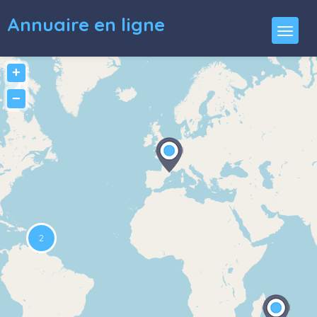
Annuaire en ligne
+
−