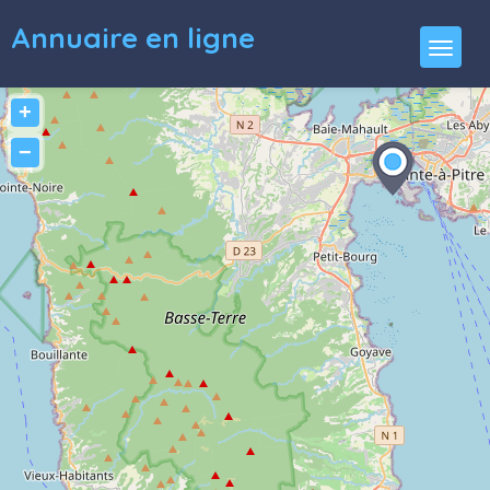
Annuaire en ligne
+
−