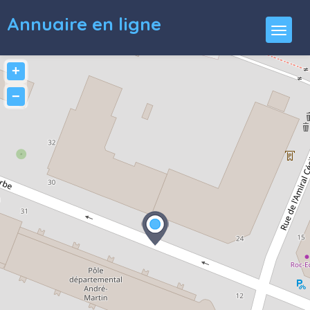
Annuaire en ligne
+
−