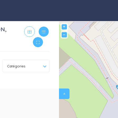
+
N,
−
Catégories