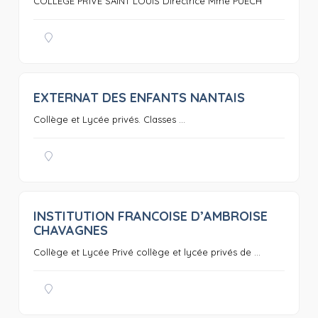
COLLEGE PRIVE SAINT LOUIS Directrice Mme PUECH
EXTERNAT DES ENFANTS NANTAIS
0
Collège et Lycée privés. Classes ...
INSTITUTION FRANCOISE D’AMBROISE
0
CHAVAGNES
Collège et Lycée Privé collège et lycée privés de ...