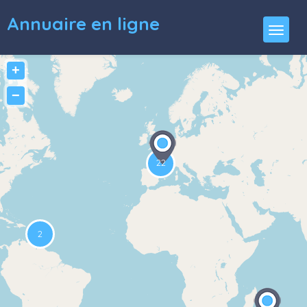
Annuaire en ligne
+
−