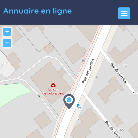
Annuaire en ligne
+
−