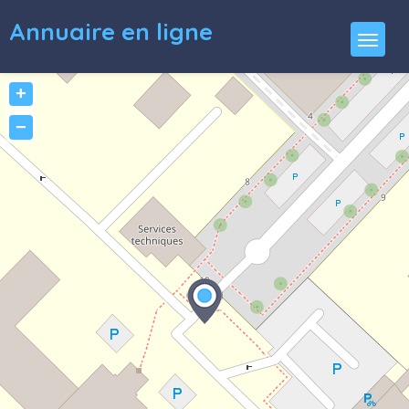
Annuaire en ligne
+
−