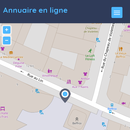
Annuaire en ligne
+
−