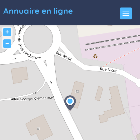
Annuaire en ligne
+
−