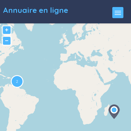
Annuaire en ligne
+
−