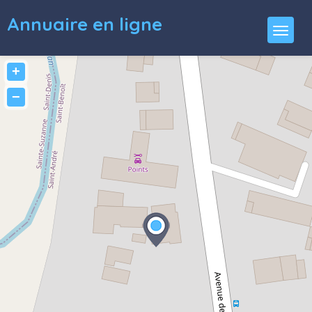
Annuaire en ligne
+
−