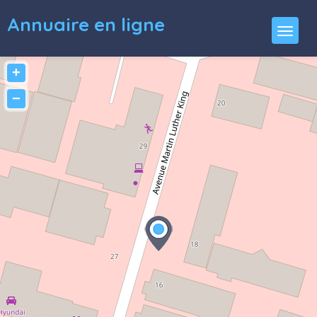
Annuaire en ligne
+
−