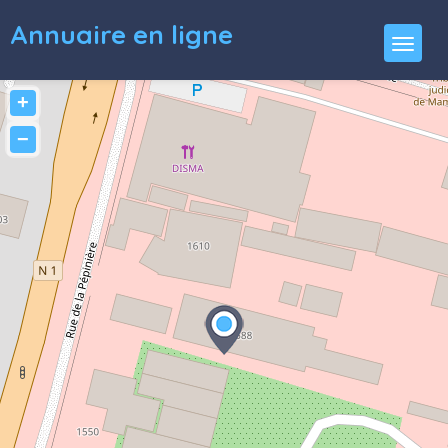
Annuaire en ligne
+
−