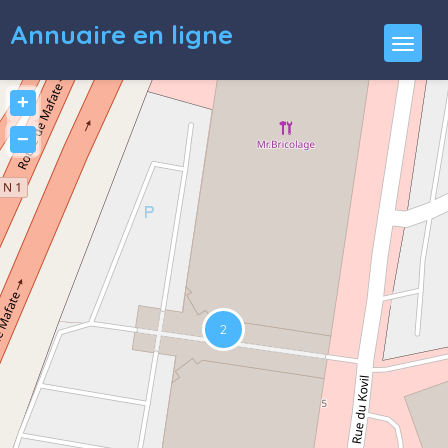
Annuaire en ligne
+
−