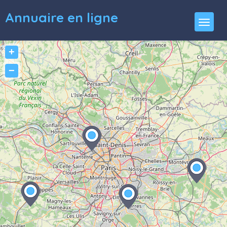
Annuaire en ligne
+
−