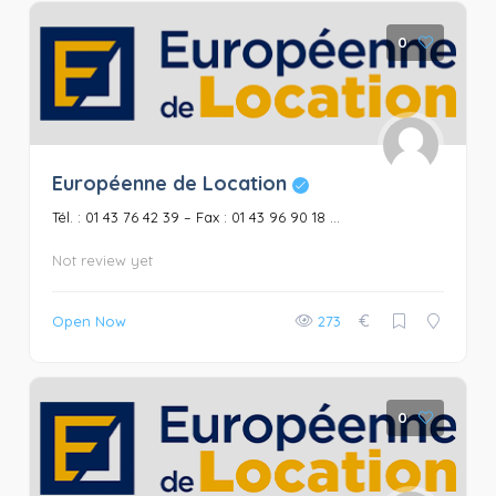
0
Européenne de Location
Tél. : 01 43 76 42 39 – Fax : 01 43 96 90 18 ...
Not review yet
€
Open Now
273
0