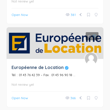
Not review yet
€
Open Now
381
0
Européenne de Location
Tél. : 01 43 76 42 39 – Fax : 01 43 96 90 18 ...
Not review yet
€
Open Now
366