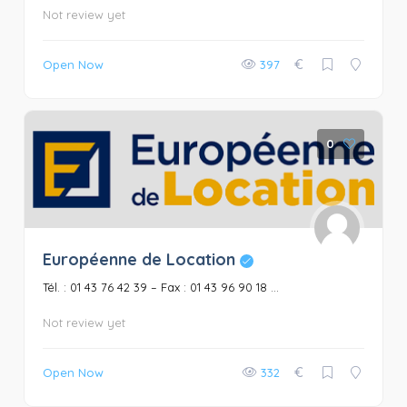
Not review yet
€
Open Now
397
0
Européenne de Location
Tél. : 01 43 76 42 39 – Fax : 01 43 96 90 18 ...
Not review yet
€
Open Now
332