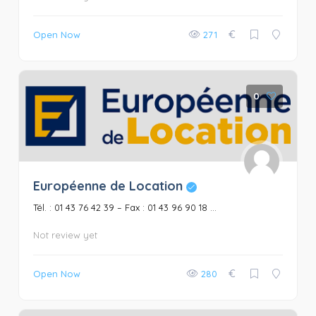
€
Open Now
271
0
Européenne de Location
Tél. : 01 43 76 42 39 – Fax : 01 43 96 90 18 ...
Not review yet
€
Open Now
280