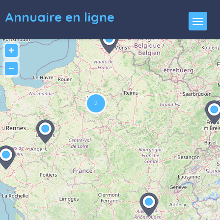
Annuaire en ligne
+
−