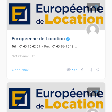
0
Européenne de Location
Tél. : 01 43 76 42 39 – Fax : 01 43 96 90 18 ...
Not review yet
€
Open Now
337
0