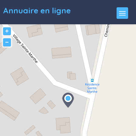
Annuaire en ligne
+
−