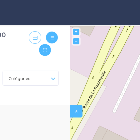
+
00
−
Catégories