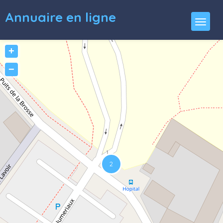
Annuaire en ligne
+
−